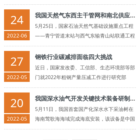
20项国家计量技术规范发布实施。
我国天然气东西主干管网和南北供应要道全面联通
24
5月25日，国家石油天然气基础设施重点工程
2022-06
——青宁管道末站与西气东输青山站联通工程
建成投产
钢铁行业碳减排面临四大挑战
27
近日，国家发改委、工信部、生态环境部等部
2022-05
门就2022年粗钢产量压减工作进行研究部
署，重点压减京津冀及周边地区、长三角地
区、
我国深水油气开发关键技术装备研制获重要突破
20
5月11日，我国首套国产化深水水下采油树在
2022-05
海南莺歌海海域完成海底安装，该设备是中国
海油牵头实施的水下油气生产系统工程化示范
项目的重要部分，标志着我国深水油气开发关