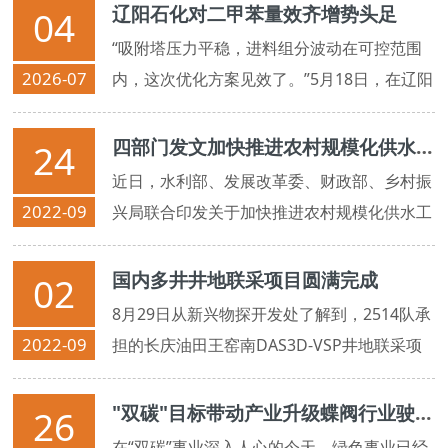
辽阳石化对二甲苯量效齐增势头足
04
“吸附塔压力平稳，进料组分波动在可控范围
2026-07
内，这次优化方案见效了。”5月18日，在辽阳
石化芳烃联合装置控制室，当班操作工实时反
馈参数。前4个月，该公司通过调整物料流转
四部门发文加快推进农村规模化供水工程建设
24
方向，对二甲苯装置累计产量同比增长
近日，水利部、发展改革委、财政部、乡村振
4.1%，刷新了近5年的纪录，提质增效攻坚取
2022-09
兴局联合印发关于加快推进农村规模化供水工
得重要突破。
程建设的通知，
国内多井井地联采项目圆满完成
02
8月29日从新兴物探开发处了解到，2514队承
2022-09
担的长庆油田王窑南DAS3D-VSP井地联采项
目已于近期高效完成。
"双碳"目标带动产业升级蝶阀行业驶入绿色环保赛道
26
在“双碳”事业深入人心的今天，绿色事业已经